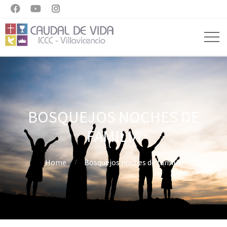



BOSQUEJOS NOCHES DE
FAMILIA
Home
Bosquejos noches de familia