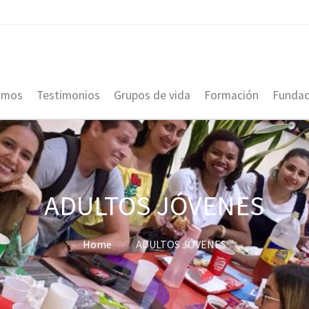
omos
Testimonios
Grupos de vida
Formación
Fundac
ADULTOS JÓVENES
Home
ADULTOS JÓVENES