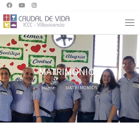



MATRIMONIOS
Home
MATRIMONIOS