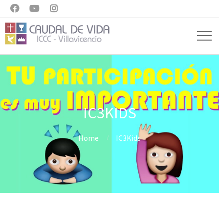



IC3KIDS
Home
IC3Kids