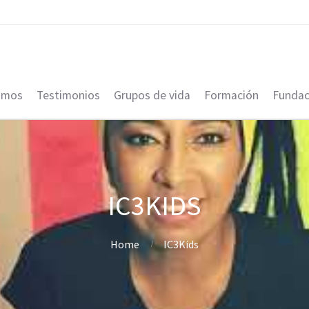
omos
Testimonios
Grupos de vida
Formación
Fundac
IC3KIDS
Home
IC3Kids