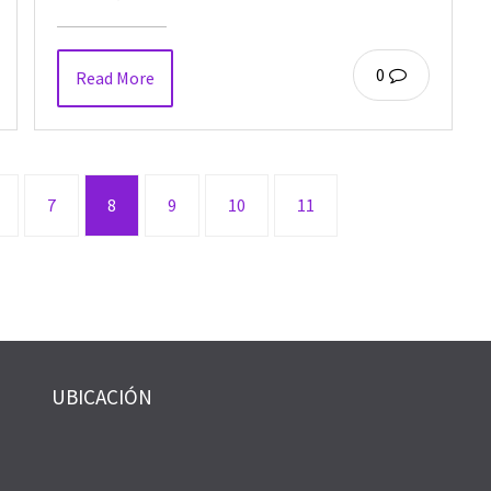
0
Read More
7
8
9
10
11
UBICACIÓN