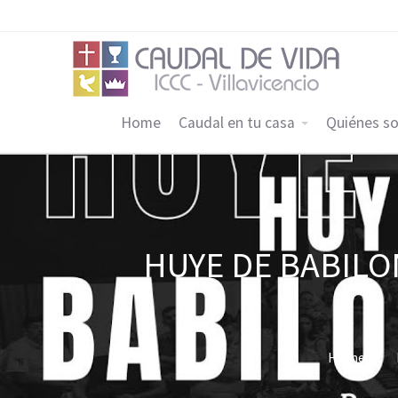
Home
Caudal en tu casa
Quiénes s
HUYE DE BABILON
Home