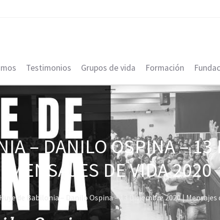
omos
Testimonios
Grupos de vida
Formación
Fundac
IA – DANILO OSPINA – 13 
MENSAJES DE VIDA 2020
Huye de Babilonia – Danilo Ospina – 13 Diciembre 2020 | Mensajes 