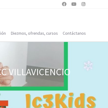



ión
Diezmos, ofrendas, cursos
Contáctanos
CCC VILLAVICENCIO
o