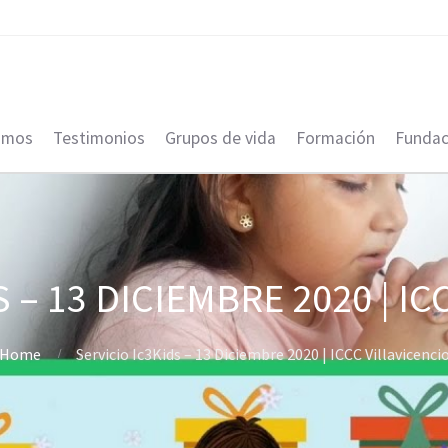
omos
Testimonios
Grupos de vida
Formación
Fundac
 – 13 DICIEMBRE 2020 | I
Home
Servicio Ic3Kids – 13 Diciembre 2020 | ICCC Villavicenci